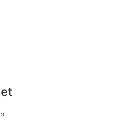
et
rt.